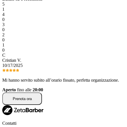
5
1
4
0
3
0
2
0
1
0
C
Cristian
V
.
10/17/2025
Mi hanno servito subito all’orario fissato, perfetta organizzazione.
Aperto
fino alle
20:00
Prenota ora
Contatti