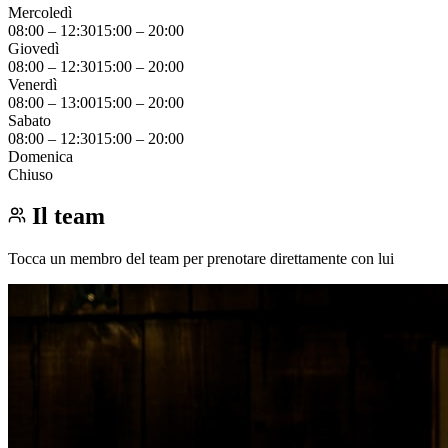
Mercoledì
08:00
–
12:30
15:00
–
20:00
Giovedì
08:00
–
12:30
15:00
–
20:00
Venerdì
08:00
–
13:00
15:00
–
20:00
Sabato
08:00
–
12:30
15:00
–
20:00
Domenica
Chiuso
Il team
Tocca un membro del team per prenotare direttamente con lui