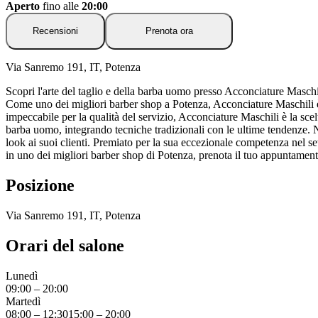
Aperto
fino alle
20:00
Recensioni
Prenota ora
Via Sanremo 191, IT, Potenza
Scopri l'arte del taglio e della barba uomo presso Acconciature Maschil
Come uno dei migliori barber shop a Potenza, Acconciature Maschili è 
impeccabile per la qualità del servizio, Acconciature Maschili è la sce
barba uomo, integrando tecniche tradizionali con le ultime tendenze. No
look ai suoi clienti. Premiato per la sua eccezionale competenza nel set
in uno dei migliori barber shop di Potenza, prenota il tuo appuntament
Posizione
Via Sanremo 191, IT, Potenza
Orari del salone
Lunedì
09:00
–
20:00
Martedì
08:00
–
12:30
15:00
–
20:00