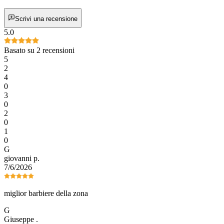
Scrivi una recensione
5.0
Basato su 2 recensioni
5
2
4
0
3
0
2
0
1
0
G
giovanni
p
.
7/6/2026
miglior barbiere della zona
G
Giuseppe
.