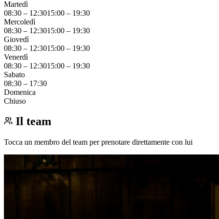
Martedì
08:30
–
12:30
15:00
–
19:30
Mercoledì
08:30
–
12:30
15:00
–
19:30
Giovedì
08:30
–
12:30
15:00
–
19:30
Venerdì
08:30
–
12:30
15:00
–
19:30
Sabato
08:30
–
17:30
Domenica
Chiuso
Il team
Tocca un membro del team per prenotare direttamente con lui