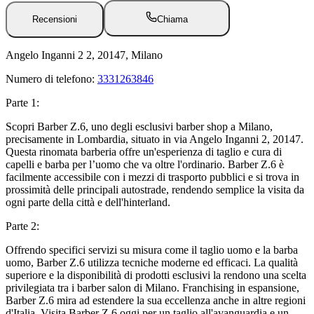
Recensioni
Chiama
Angelo Inganni 2 2, 20147, Milano
Numero di telefono:
3331263846
Parte 1:
Scopri Barber Z.6, uno degli esclusivi barber shop a Milano,
precisamente in Lombardia, situato in via Angelo Inganni 2, 20147.
Questa rinomata barberia offre un'esperienza di taglio e cura di
capelli e barba per l’uomo che va oltre l'ordinario. Barber Z.6 è
facilmente accessibile con i mezzi di trasporto pubblici e si trova in
prossimità delle principali autostrade, rendendo semplice la visita da
ogni parte della città e dell'hinterland.
Parte 2:
Offrendo specifici servizi su misura come il taglio uomo e la barba
uomo, Barber Z.6 utilizza tecniche moderne ed efficaci. La qualità
superiore e la disponibilità di prodotti esclusivi la rendono una scelta
privilegiata tra i barber salon di Milano. Franchising in espansione,
Barber Z.6 mira ad estendere la sua eccellenza anche in altre regioni
d'Italia. Visita Barber Z.6 oggi per un taglio all'avanguardia e un