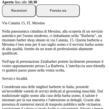
Aperto
fino alle
18:30
Recensioni
Prenota ora
Via Catania 15, IT, Messina
Nella panoramica cittadina di Messina, alla scoperta di un servizio
autentico per l'uomo moderno, ci imbattiamo nella "Barberia", un
rinomato barber shop situato in via Catania, 15. Questa barberia a
Messina è ben nota per il suo taglio uomo e il servizio barba uomo
di alta qualità, fornito da un team di professionisti altamente
qualificati.
Nell'app di prenotazione Zetabarber potrete facilmente prenotare il
vostro appuntamento presso La Barberia. L'interfaccia user-friendly
vi guiderà passo passo nella vestra scelta.
Servizi e località
Considerata una delle migliori barberie in Italia, possiede
un'incredibile varietà di servizi dedicati al grooming maschile. Dal
tradizionale taglio uomo alla cura della barba uomo, il salone è
rinomato per la sua maestria e l'attenzione ai dettagli. Grazie alla
presenza di numerosi mezzi di trasporto pubblico nelle vicinanze,
raggiungere il salone si rivela facile e conveniente. Situato a breve