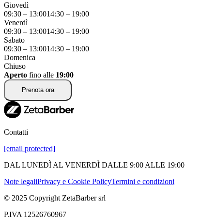
Giovedì
09:30
–
13:00
14:30
–
19:00
Venerdì
09:30
–
13:00
14:30
–
19:00
Sabato
09:30
–
13:00
14:30
–
19:00
Domenica
Chiuso
Aperto
fino alle
19:00
Prenota ora
Contatti
[email protected]
DAL LUNEDÌ AL VENERDÌ DALLE 9:00 ALLE 19:00
Note legali
Privacy e Cookie Policy
Termini e condizioni
© 2025 Copyright ZetaBarber srl
P.IVA 12526760967