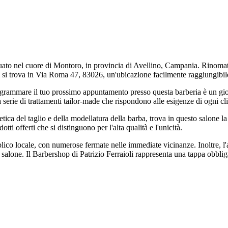
ituato nel cuore di Montoro, in provincia di Avellino, Campania. Rinomat
i si trova in Via Roma 47, 83026, un'ubicazione facilmente raggiungibil
programmare il tuo prossimo appuntamento presso questa barberia è un gio
a serie di trattamenti tailor-made che rispondono alle esigenze di ogni cli
etica del taglio e della modellatura della barba, trova in questo salone la
otti offerti che si distinguono per l'alta qualità e l'unicità.
co locale, con numerose fermate nelle immediate vicinanze. Inoltre, l'acces
salone. Il Barbershop di Patrizio Ferraioli rappresenta una tappa obbliga