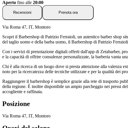
Aperto
fino alle
20:00
Recensioni
Prenota ora
Via Roma 47, IT, Montoro
Scopri il Barbershop di Patrizio Ferraioli, un autentico barber shop s
del taglio uomo e della barba uomo, il Barbershop di Patrizio Ferraiol
Con i servizi di prenotazione digitali offerti dall'app di Zetabarber, 
e la capacità di offrire consulenze personalizzate, la barberia vanta un
Chi è alla ricerca di un luogo dove si presta attenzione alla valenza est
noto per la ricercatezza delle tecniche utilizzate e per la qualità dei prod
Raggiungere il barbershop è semplice grazie alla rete di trasporto pubbli
della regione. È inoltre disponibile un ampio parcheggio nei pressi del 
accogliente e raffinata.
Posizione
Via Roma 47, IT, Montoro
Orari del salone