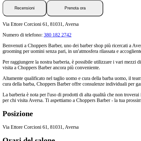
Recensioni
Prenota ora
Via Ettore Corcioni 61, 81031, Aversa
Numero di telefono:
380 182 2742
Benvenuti a Choppers Barber, uno dei barber shop più ricercati a Aver
grooming per uomini senza pari, in un'atmosfera rilassata e accoglient
Per raggiungere la nostra barberia, è possibile utilizzare i vari mezzi di
visita a Choppers Barber ancora più conveniente.
Altamente qualificato nel taglio uomo e cura della barba uomo, il team d
cura della barba, Choppers Barber offre consulenze individuali per garan
La barberia è nota per l'uso di prodotti di alta qualità che non trovera
per chi visita Aversa. Ti aspettiamo a Choppers Barber - la tua prossi
Posizione
Via Ettore Corcioni 61, 81031, Aversa
Orari del salone