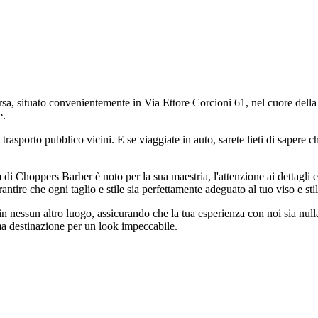
sa, situato convenientemente in Via Ettore Corcioni 61, nel cuore dell
e.
 trasporto pubblico vicini. E se viaggiate in auto, sarete lieti di sapere 
i Choppers Barber è noto per la sua maestria, l'attenzione ai dettagli e l
tire che ogni taglio e stile sia perfettamente adeguato al tuo viso e stile
i in nessun altro luogo, assicurando che la tua esperienza con noi sia nu
ma destinazione per un look impeccabile.