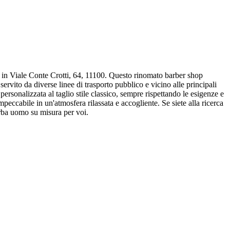
a, in Viale Conte Crotti, 64, 11100. Questo rinomato barber shop
ervito da diverse linee di trasporto pubblico e vicino alle principali
ersonalizzata al taglio stile classico, sempre rispettando le esigenze e
mpeccabile in un'atmosfera rilassata e accogliente. Se siete alla ricerca
arba uomo su misura per voi.