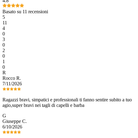
4.8
Basato su 11 recensioni
5
11
4
0
3
0
2
0
1
0
R
Rocco
R
.
7/11/2026
Ragazzi bravi, simpatici e professionali ti fanno sentire subito a tuo
agio,super bravi nei tagli di capelli e barba
G
Giuseppe
C
.
6/10/2026