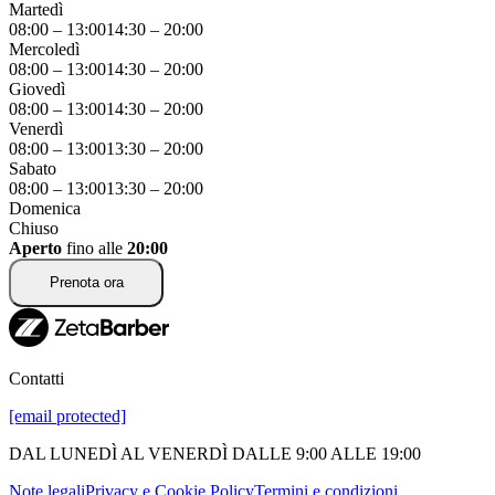
Martedì
08:00
–
13:00
14:30
–
20:00
Mercoledì
08:00
–
13:00
14:30
–
20:00
Giovedì
08:00
–
13:00
14:30
–
20:00
Venerdì
08:00
–
13:00
13:30
–
20:00
Sabato
08:00
–
13:00
13:30
–
20:00
Domenica
Chiuso
Aperto
fino alle
20:00
Prenota ora
Contatti
[email protected]
DAL LUNEDÌ AL VENERDÌ DALLE 9:00 ALLE 19:00
Note legali
Privacy e Cookie Policy
Termini e condizioni