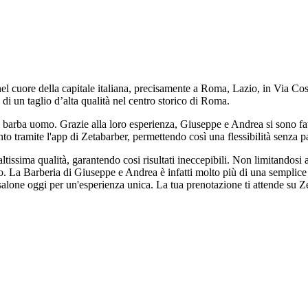
 cuore della capitale italiana, precisamente a Roma, Lazio, in Via Cost
di un taglio d’alta qualità nel centro storico di Roma.
ata barba uomo. Grazie alla loro esperienza, Giuseppe e Andrea si sono fa
to tramite l'app di Zetabarber, permettendo così una flessibilità senza par
altissima qualità, garantendo cosi risultati ineccepibili. Non limitandosi
tto. La Barberia di Giuseppe e Andrea è infatti molto più di una semplice
il salone oggi per un'esperienza unica. La tua prenotazione ti attende su 