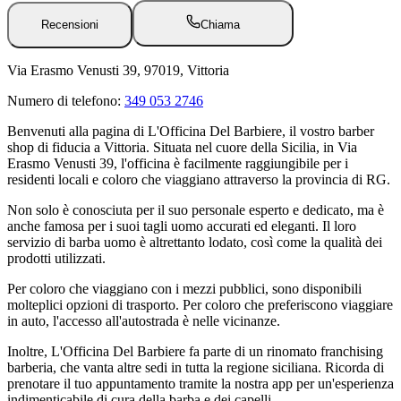
Recensioni
Chiama
Via Erasmo Venusti 39, 97019, Vittoria
Numero di telefono:
349 053 2746
Benvenuti alla pagina di L'Officina Del Barbiere, il vostro barber
shop di fiducia a Vittoria. Situata nel cuore della Sicilia, in Via
Erasmo Venusti 39, l'officina è facilmente raggiungibile per i
residenti locali e coloro che viaggiano attraverso la provincia di RG.
Non solo è conosciuta per il suo personale esperto e dedicato, ma è
anche famosa per i suoi tagli uomo accurati ed eleganti. Il loro
servizio di barba uomo è altrettanto lodato, così come la qualità dei
prodotti utilizzati.
Per coloro che viaggiano con i mezzi pubblici, sono disponibili
molteplici opzioni di trasporto. Per coloro che preferiscono viaggiare
in auto, l'accesso all'autostrada è nelle vicinanze.
Inoltre, L'Officina Del Barbiere fa parte di un rinomato franchising
barberia, che vanta altre sedi in tutta la regione siciliana. Ricorda di
prenotare il tuo appuntamento tramite la nostra app per un'esperienza
indimenticabile di cura della barba e dei capelli.