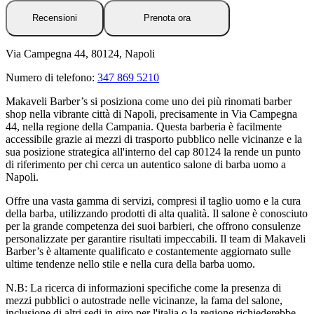
Recensioni
Prenota ora
Via Campegna 44, 80124, Napoli
Numero di telefono:
347 869 5210
Makaveli Barber’s si posiziona come uno dei più rinomati barber
shop nella vibrante città di Napoli, precisamente in Via Campegna
44, nella regione della Campania. Questa barberia è facilmente
accessibile grazie ai mezzi di trasporto pubblico nelle vicinanze e la
sua posizione strategica all'interno del cap 80124 la rende un punto
di riferimento per chi cerca un autentico salone di barba uomo a
Napoli.
Offre una vasta gamma di servizi, compresi il taglio uomo e la cura
della barba, utilizzando prodotti di alta qualità. Il salone è conosciuto
per la grande competenza dei suoi barbieri, che offrono consulenze
personalizzate per garantire risultati impeccabili. Il team di Makaveli
Barber’s è altamente qualificato e costantemente aggiornato sulle
ultime tendenze nello stile e nella cura della barba uomo.
N.B: La ricerca di informazioni specifiche come la presenza di
mezzi pubblici o autostrade nelle vicinanze, la fama del salone,
inclusione di altri sedi in giro per l'italia o la regione richiederebbe