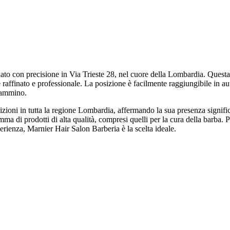
o con precisione in Via Trieste 28, nel cuore della Lombardia. Questa bar
affinato e professionale. La posizione è facilmente raggiungibile in aut
 cammino.
sizioni in tutta la regione Lombardia, affermando la sua presenza signif
mma di prodotti di alta qualità, compresi quelli per la cura della barba.
sperienza, Marnier Hair Salon Barberia è la scelta ideale.