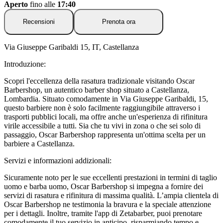
Aperto
fino alle
17:40
Recensioni
Prenota ora
Via Giuseppe Garibaldi 15, IT, Castellanza
Introduzione:
Scopri l'eccellenza della rasatura tradizionale visitando Oscar
Barbershop, un autentico barber shop situato a Castellanza,
Lombardia. Situato comodamente in Via Giuseppe Garibaldi, 15,
questo barbiere non è solo facilmente raggiungibile attraverso i
trasporti pubblici locali, ma offre anche un'esperienza di rifinitura
virile accessibile a tutti. Sia che tu vivi in zona o che sei solo di
passaggio, Oscar Barbershop rappresenta un'ottima scelta per un
barbiere a Castellanza.
Servizi e informazioni addizionali:
Sicuramente noto per le sue eccellenti prestazioni in termini di taglio
uomo e barba uomo, Oscar Barbershop si impegna a fornire dei
servizi di rasatura e rifinitura di massima qualità. L’ampia clientela di
Oscar Barbershop ne testimonia la bravura e la speciale attenzione
per i dettagli. Inoltre, tramite l'app di Zetabarber, puoi prenotare
comodamente il tuo servizio in anticipo, risparmiando tempo e