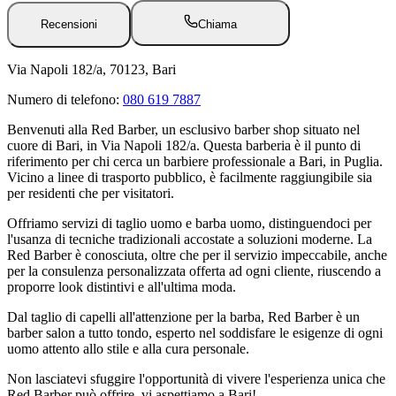
Recensioni
Chiama
Via Napoli 182/a, 70123, Bari
Numero di telefono:
080 619 7887
Benvenuti alla Red Barber, un esclusivo barber shop situato nel
cuore di Bari, in Via Napoli 182/a. Questa barberia è il punto di
riferimento per chi cerca un barbiere professionale a Bari, in Puglia.
Vicino a linee di trasporto pubblico, è facilmente raggiungibile sia
per residenti che per visitatori.
Offriamo servizi di taglio uomo e barba uomo, distinguendoci per
l'usanza di tecniche tradizionali accostate a soluzioni moderne. La
Red Barber è conosciuta, oltre che per il servizio impeccabile, anche
per la consulenza personalizzata offerta ad ogni cliente, riuscendo a
proporre look distintivi e all'ultima moda.
Dal taglio di capelli all'attenzione per la barba, Red Barber è un
barber salon a tutto tondo, esperto nel soddisfare le esigenze di ogni
uomo attento allo stile e alla cura personale.
Non lasciatevi sfuggire l'opportunità di vivere l'esperienza unica che
Red Barber può offrire, vi aspettiamo a Bari!