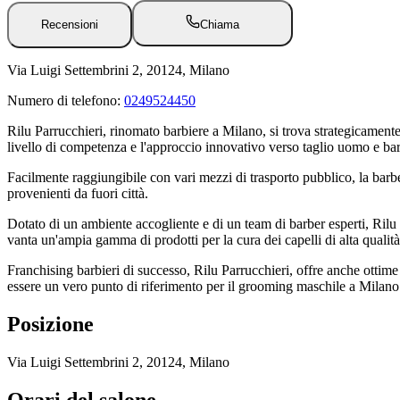
Recensioni
Chiama
Via Luigi Settembrini 2, 20124, Milano
Numero di telefono:
0249524450
Rilu Parrucchieri, rinomato barbiere a Milano, si trova strategicament
livello di competenza e l'approccio innovativo verso taglio uomo e b
Facilmente raggiungibile con vari mezzi di trasporto pubblico, la barberi
provenienti da fuori città.
Dotato di un ambiente accogliente e di un team di barber esperti, Rilu P
vanta un'ampia gamma di prodotti per la cura dei capelli di alta qualità
Franchising barbieri di successo, Rilu Parrucchieri, offre anche ottime
essere un vero punto di riferimento per il grooming maschile a Milano
Posizione
Via Luigi Settembrini 2, 20124, Milano
Orari del salone