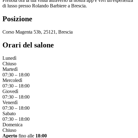
Prenota ora la tua visita attraverso la nostra app e vivi un'esperienza
di lusso presso Rolando Barbiere a Brescia.
Posizione
Corso Magenta 53b, 25121, Brescia
Orari del salone
Lunedì
Chiuso
Martedì
07:30
–
18:00
Mercoledì
07:30
–
18:00
Giovedì
07:30
–
18:00
Venerdì
07:30
–
18:00
Sabato
07:30
–
18:00
Domenica
Chiuso
Aperto
fino alle
18:00