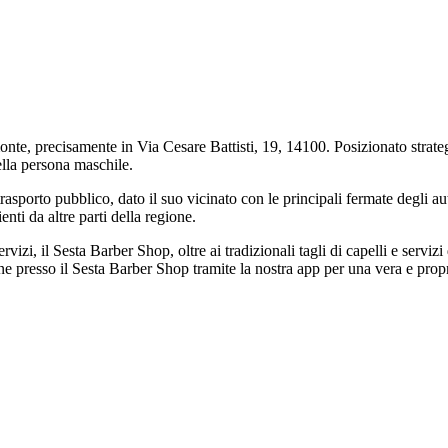
te, precisamente in Via Cesare Battisti, 19, 14100. Posizionato strategic
lla persona maschile.
sporto pubblico, dato il suo vicinato con le principali fermate degli autob
nti da altre parti della regione.
rvizi, il Sesta Barber Shop, oltre ai tradizionali tagli di capelli e servizi
ne presso il Sesta Barber Shop tramite la nostra app per una vera e propri