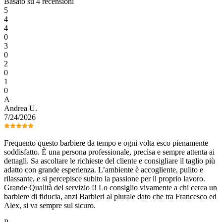
Basato su 4 recensioni
5
4
4
0
3
0
2
0
1
0
A
Andrea
U
.
7/24/2026
Frequento questo barbiere da tempo e ogni volta esco pienamente
soddisfatto. È una persona professionale, precisa e sempre attenta ai
dettagli. Sa ascoltare le richieste del cliente e consigliare il taglio più
adatto con grande esperienza. L’ambiente è accogliente, pulito e
rilassante, e si percepisce subito la passione per il proprio lavoro.
Grande Qualità del servizio !! Lo consiglio vivamente a chi cerca un
barbiere di fiducia, anzi Barbieri al plurale dato che tra Francesco ed
Alex, si va sempre sul sicuro.