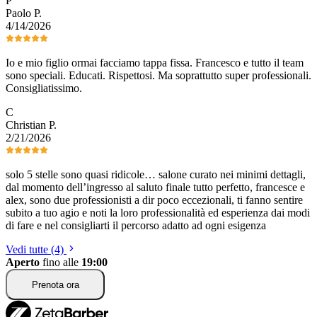
P
Paolo
P
.
4/14/2026
Io e mio figlio ormai facciamo tappa fissa. Francesco e tutto il team
sono speciali. Educati. Rispettosi. Ma soprattutto super professionali.
Consigliatissimo.
C
Christian
P
.
2/21/2026
solo 5 stelle sono quasi ridicole… salone curato nei minimi dettagli,
dal momento dell’ingresso al saluto finale tutto perfetto, francesce e
alex, sono due professionisti a dir poco eccezionali, ti fanno sentire
subito a tuo agio e noti la loro professionalità ed esperienza dai modi
di fare e nel consigliarti il percorso adatto ad ogni esigenza
Vedi tutte (4)
Aperto
fino alle
19:00
Prenota ora