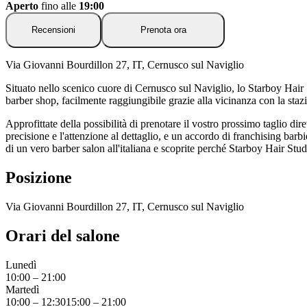
Aperto
fino alle
19:00
Recensioni
Prenota ora
Via Giovanni Bourdillon 27, IT, Cernusco sul Naviglio
Situato nello scenico cuore di Cernusco sul Naviglio, lo Starboy Hair S
barber shop, facilmente raggiungibile grazie alla vicinanza con la staz
Approfittate della possibilità di prenotare il vostro prossimo taglio di
precisione e l'attenzione al dettaglio, e un accordo di franchising barbier
di un vero barber salon all'italiana e scoprite perché Starboy Hair Stud
Posizione
Via Giovanni Bourdillon 27, IT, Cernusco sul Naviglio
Orari del salone
Lunedì
10:00
–
21:00
Martedì
10:00
–
12:30
15:00
–
21:00