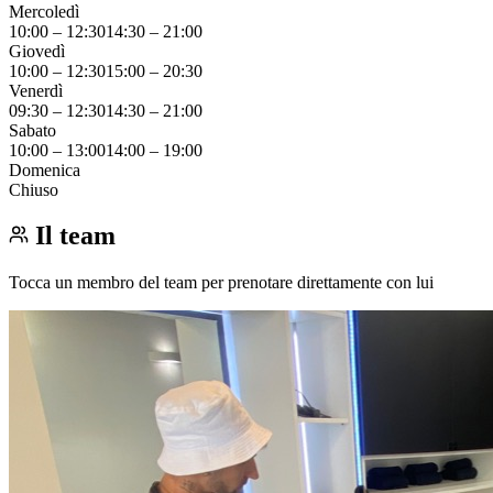
Mercoledì
10:00
–
12:30
14:30
–
21:00
Giovedì
10:00
–
12:30
15:00
–
20:30
Venerdì
09:30
–
12:30
14:30
–
21:00
Sabato
10:00
–
13:00
14:00
–
19:00
Domenica
Chiuso
Il team
Tocca un membro del team per prenotare direttamente con lui