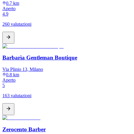
0.7 km
Aperto
4.9
260 valutazioni
Barbarìa Gentleman Boutique
Via Plinio 13, Milano
0.8 km
Aperto
5
163 valutazioni
Zerocento Barber