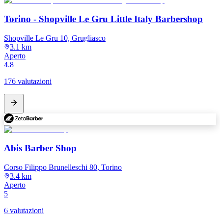
Torino - Shopville Le Gru Little Italy Barbershop
Shopville Le Gru 10, Grugliasco
3.1 km
Aperto
4.8
176 valutazioni
Abis Barber Shop
Corso Filippo Brunelleschi 80, Torino
3.4 km
Aperto
5
6 valutazioni