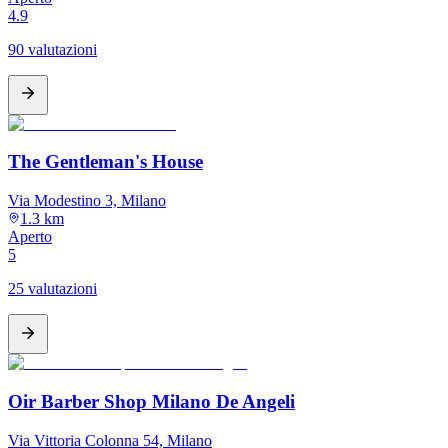
4.9
90 valutazioni
The Gentleman's House
Via Modestino 3, Milano
1.3 km
Aperto
5
25 valutazioni
Oir Barber Shop Milano De Angeli
Via Vittoria Colonna 54, Milano