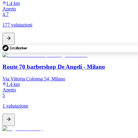
1.4 km
Aperto
4.7
177 valutazioni
Route 70 barbershop De Angeli - Milano
Via Vittoria Colonna 54, Milano
1.4 km
Aperto
5
1 valutazione