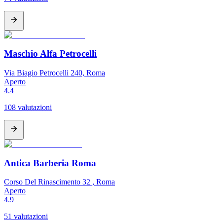
Maschio Alfa Petrocelli
Via Biagio Petrocelli 240, Roma
Aperto
4.4
108 valutazioni
Antica Barberia Roma
Corso Del Rinascimento 32 , Roma
Aperto
4.9
51 valutazioni